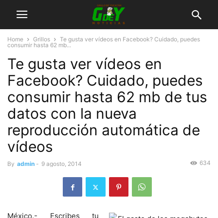
Home
Grillos
Te gusta ver vídeos en Facebook? Cuidado, puedes
consumir hasta 62 mb...
Te gusta ver vídeos en
Facebook? Cuidado, puedes
consumir hasta 62 mb de tus
datos con la nueva
reproducción automática de
vídeos
634
By
admin
-
9 agosto, 2014
México.- Escribes tu