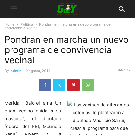
Home
Política
Pondrán en marcha un nuevo programa de
convivencia vecinal
Pondrán en marcha un nuevo
programa de convivencia
vecinal
577
By
admin
-
9 agosto, 2014
Mérida,.- Bajo el lema “Un
buen vecino cuida a su
mascota”, el diputado
federal del PRI, Mauricio
Sahuí Rivero y la