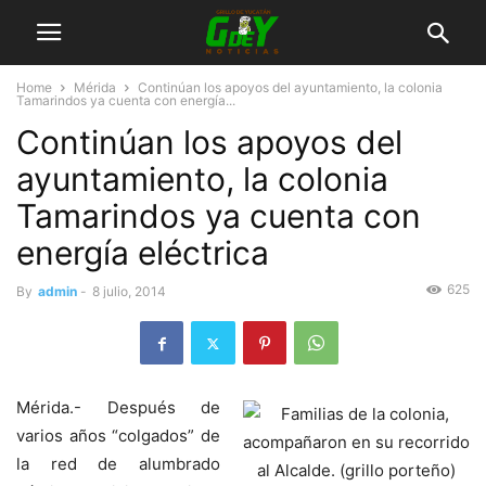
Home
Mérida
Continúan los apoyos del ayuntamiento, la colonia
Tamarindos ya cuenta con energía...
Continúan los apoyos del
ayuntamiento, la colonia
Tamarindos ya cuenta con
energía eléctrica
625
By
admin
-
8 julio, 2014
Mérida.- Después de
varios años “colgados” de
la red de alumbrado