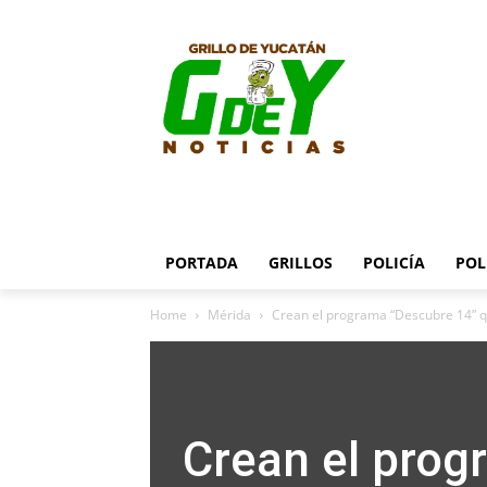
PORTADA
GRILLOS
POLICÍA
POL
Home
Mérida
Crean el programa “Descubre 14” qu
Crean el prog