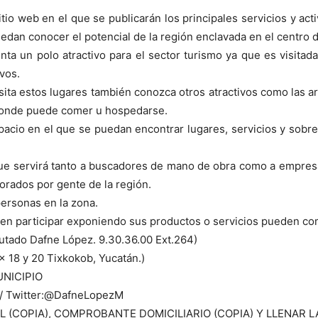
tio web en el que se publicarán los principales servicios y act
dan conocer el potencial de la región enclavada en el centro d
ta un polo atractivo para el sector turismo ya que es visita
vos.
sita estos lugares también conozca otros atractivos como las a
 donde puede comer u hospedarse.
acio en el que se puedan encontrar lugares, servicios y sobre
que servirá tanto a buscadores de mano de obra como a empres
borados por gente de la región.
personas en la zona.
 en participar exponiendo sus productos o servicios pueden co
tado Dafne López. 9.30.36.00 Ext.264)
18 y 20 Tixkokob, Yucatán.)
NICIPIO
 / Twitter:@DafneLopezM
ICIAL (COPIA), COMPROBANTE DOMICILIARIO (COPIA) Y LLENA