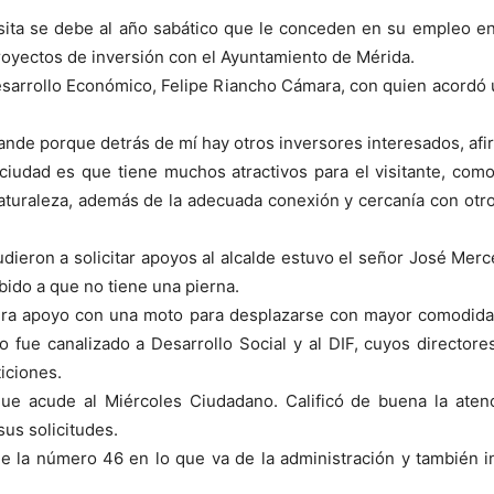
ita se debe al año sabático que le conceden en su empleo en 
royectos de inversión con el Ayuntamiento de Mérida.
Desarrollo Económico, Felipe Riancho Cámara, con quien acordó 
ande porque detrás de mí hay otros inversores interesados, afi
 ciudad es que tiene muchos atractivos para el visitante, como
turaleza, además de la adecuada conexión y cercanía con otro
udieron a solicitar apoyos al alcalde estuvo el señor José Merc
ido a que no tiene una pierna.
era apoyo con una moto para desplazarse con mayor comodidad,
 fue canalizado a Desarrollo Social y al DIF, cuyos directore
iciones.
que acude al Miércoles Ciudadano. Calificó de buena la atenc
us solicitudes.
e la número 46 en lo que va de la administración y también i