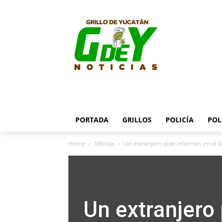
PORTADA
GRILLOS
POLICÍA
POL
Home
Mérida
Un extranjero pide informes en el 
Un extranjero 