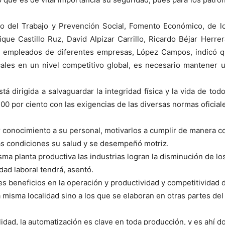
jo del Trabajo y Prevención Social, Fomento Económico, de l
ue Castillo Ruz, David Alpizar Carrillo, Ricardo Béjar Herr
empleados de diferentes empresas, López Campos, indicó qu
cales en un nivel competitivo global, es necesario mantener u
tá dirigida a salvaguardar la integridad física y la vida de to
00 por ciento con las exigencias de las diversas normas oficiale
ndar conocimiento a su personal, motivarlos a cumplir de manera 
s condiciones su salud y se desempeñó motriz.
sma planta productiva las industrias logran la disminución de l
ad laboral tendrá, asentó.
 beneficios en la operación y productividad y competitividad d
misma localidad sino a los que se elaboran en otras partes del
lidad, la automatización es clave en toda producción, y es ahí d