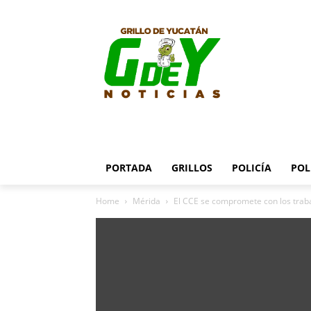
PORTADA
GRILLOS
POLICÍA
POL
Home
Mérida
El CCE se compromete con los trab