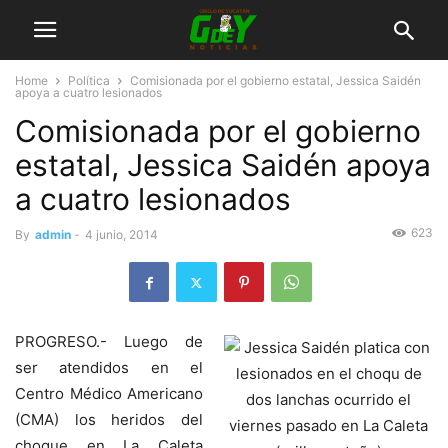
Home
Política
Comisionada por el gobierno estatal, Jessica Saidén
apoya a cuatro lesionados
Comisionada por el gobierno
estatal, Jessica Saidén apoya
a cuatro lesionados
623
By
admin
-
4 junio, 2014
PROGRESO.- Luego de
ser atendidos en el
Centro Médico Americano
(CMA) los heridos del
choque en La Caleta