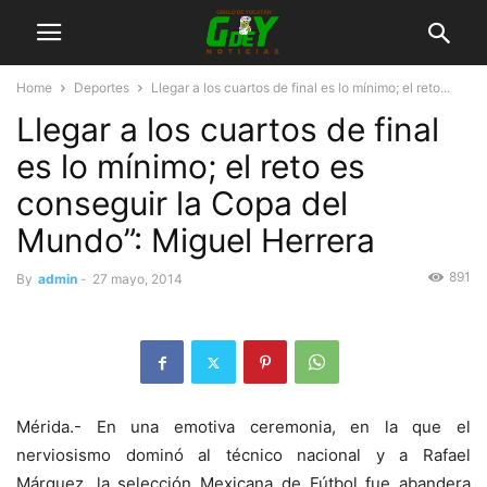
Home
Deportes
Llegar a los cuartos de final es lo mínimo; el reto...
Llegar a los cuartos de final
es lo mínimo; el reto es
conseguir la Copa del
Mundo”: Miguel Herrera
891
By
admin
-
27 mayo, 2014
Mérida.- En una emotiva ceremonia, en la que el
nerviosismo dominó al técnico nacional y a Rafael
Márquez, la selección Mexicana de Fútbol fue abandera