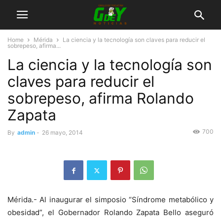
Home
Mérida
La ciencia y la tecnología son claves para reducir el
sobrepeso, afirma...
La ciencia y la tecnología son
claves para reducir el
sobrepeso, afirma Rolando
Zapata
700
By
admin
-
26 mayo, 2014
Mérida.- Al inaugurar el simposio “Síndrome metabólico y
obesidad”, el Gobernador Rolando Zapata Bello aseguró