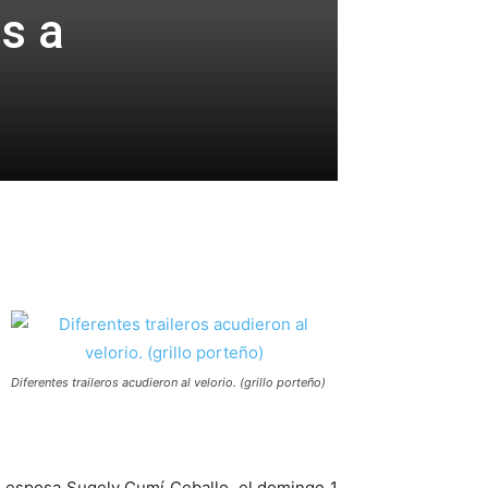
s a
Diferentes traileros acudieron al velorio. (grillo porteño)
u esposa Sugely Cumí Ceballo, el domingo 1