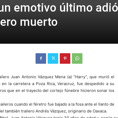
 un emotivo último adió
ero muerto
ilero Juan Antonio Vázquez Mena (a) “Harry”, que murió el
a en la carretera a Poza Rica, Veracruz, fue despedido a su
ros que en el trayecto del cortejo fúnebre hicieron sonar los
ileros cuando el féretro fue bajado a la fosa ante el llanto de
 del también trailero Andrés Vázquez, originario de Oaxaca.
óftbol, Juan Antonio Vásquez tenía 30 años de edad y, según s