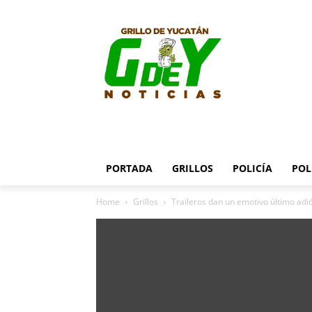
PORTADA
GRILLOS
POLICÍA
POL
Home
Grillos
Traileros dan un emotivo último ad