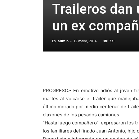
Traileros dan
un ex compañ
By
admin
-
12 mayo, 2014
731
PROGRESO.- En emotivo adiós al joven tra
martes al volcarse el tráiler que manejab
última morada por medio centenar de traile
cláxones de los pesados camiones.
“Hasta luego compañero”, expresaron los tria
los familiares del finado Juan Antonio, hijo
Deportista e integrante de un equipo de s