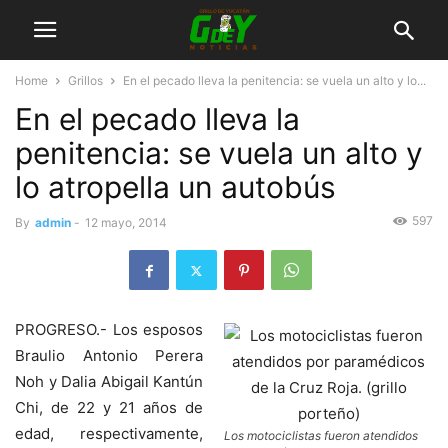
Home
Grillos
En el pecado lleva la penitencia: se vuela un alto y lo...
En el pecado lleva la
penitencia: se vuela un alto y
lo atropella un autobús
597
By
admin
-
12 mayo, 2014
PROGRESO.- Los esposos
Braulio Antonio Perera
Noh y Dalia Abigail Kantún
Chi, de 22 y 21 años de
edad, respectivamente,
Los motociclistas fueron atendidos