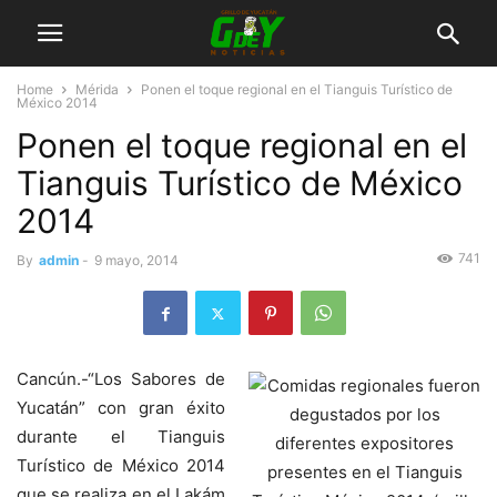
Home
Mérida
Ponen el toque regional en el Tianguis Turístico de
México 2014
Ponen el toque regional en el
Tianguis Turístico de México
2014
741
By
admin
-
9 mayo, 2014
Cancún.-“Los Sabores de
Yucatán” con gran éxito
durante el Tianguis
Turístico de México 2014
que se realiza en el Lakám