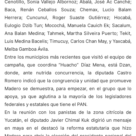
Cenotillo, Sonia Vallejo Albornoz; Abalá, José Ac Canché;
Baca, Renán Ceballos Souza; Chemax, Lucio Balam
Herrera; Cuncunul, Roger Suaste Gutiérrez; Hocabá,
Eulogio Dzib Tun; Mocochá, Manuela Cauich Ek; Sacalum,
Ana Balan Medina; Tahmek, Martha Silveira Puerto; Tekit,
Luis Medina Bacelis; Timucuy, Carlos Chan May, y Yaxcabá,
Melba Gamboa Ávila.
Entre los municipios más recientes que visitó el equipo de
campaña, que coordina “Huacho” Díaz Mena, está Dzan,
donde, ante nutrida concurrencia, la diputada Castro
Romero indicó que la congruencia y unidad que promueve
Madero se demuestra, para empezar, en el grupo que lo
apoya, ya que aglutina a la mayoría de los legisladores
federales y estatales que tiene el PAN.
En la reunión con los panistas de la zona citrícola de
Yucatán, el diputado Javier Chimal Kuk digirió un mensaje
en maya en el destacó la reforma estatutaria que hizo
Madero para abrir la elección del presidente nacional del