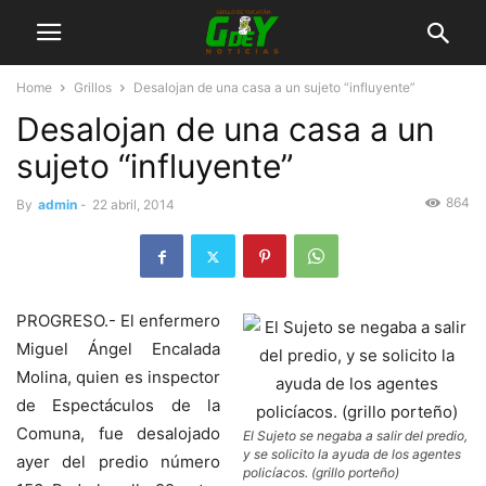
Home
Grillos
Desalojan de una casa a un sujeto “influyente”
Desalojan de una casa a un
sujeto “influyente”
864
By
admin
-
22 abril, 2014
PROGRESO.- El enfermero
Miguel Ángel Encalada
Molina, quien es inspector
de Espectáculos de la
Comuna, fue desalojado
El Sujeto se negaba a salir del predio,
y se solicito la ayuda de los agentes
ayer del predio número
policíacos. (grillo porteño)