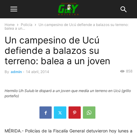
Home
Policía
Un campesino de Ucú defiende a balazos su terreno:
balea a un...
Un campesino de Ucú
defiende a balazos su
terreno: balea a un joven
858
By
admin
-
14 abril, 2014
Hermilo Uh Sulub le disparó a un joven que medía un terreno en Ucú (grillo
porteño)
MÉRIDA.- Policías de la Fiscalía General detuvieron hoy lunes a