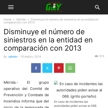
Home
Mérida
Disminuye el número de siniestros en la entidad en
comparación con 2013
Disminuye el número de
siniestros en la entidad en
comparación con 2013
613
By
admin
-
19 marzo, 2014
Mérida.- El grupo
operativo del Comité de
Prevención y Combate de
Incendios informa que del
En caso de incidentes las
autoridades piden avisar al 066.
inicio de la temporada de