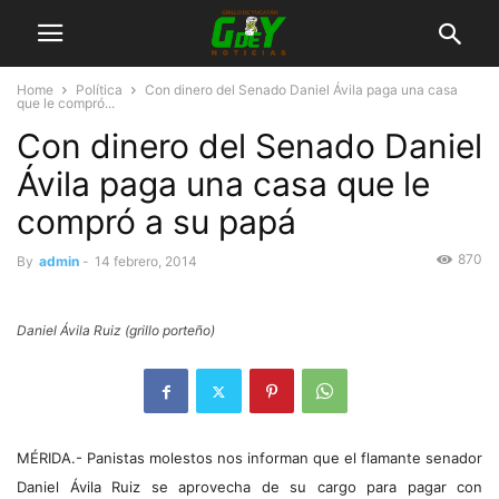
Home
Política
Con dinero del Senado Daniel Ávila paga una casa
que le compró...
Con dinero del Senado Daniel
Ávila paga una casa que le
compró a su papá
870
By
admin
-
14 febrero, 2014
Daniel Ávila Ruiz (grillo porteño)
MÉRIDA.- Panistas molestos nos informan que el flamante senador
Daniel Ávila Ruiz se aprovecha de su cargo para pagar con