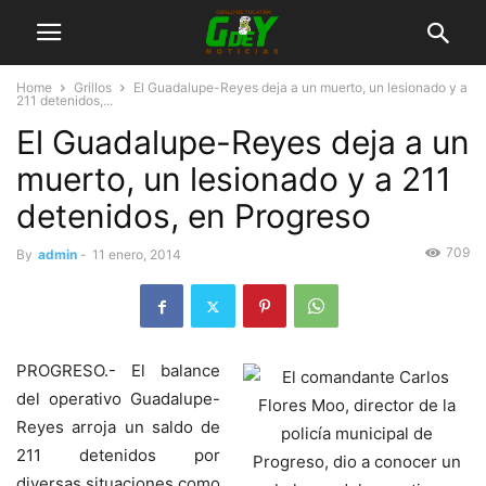
Home
Grillos
El Guadalupe-Reyes deja a un muerto, un lesionado y a
211 detenidos,...
El Guadalupe-Reyes deja a un
muerto, un lesionado y a 211
detenidos, en Progreso
709
By
admin
-
11 enero, 2014
PROGRESO.- El balance
del operativo Guadalupe-
Reyes arroja un saldo de
211 detenidos por
diversas situaciones como