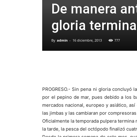
De manera ant
gloria termin
By
admin
-
16 diciembre, 2013
777
PROGRESO.- Sin pena ni gloria concluyó l
por el pepino de mar, pues debido a los b
mercados nacional, europeo y asiático, as
las jimbas y las cambiaran por compresoras
Oficialmente la temporada pulpera termina 
la tarde, la pesca del octópodo finalizó cuat
Desde la primera semana de este mes, cua