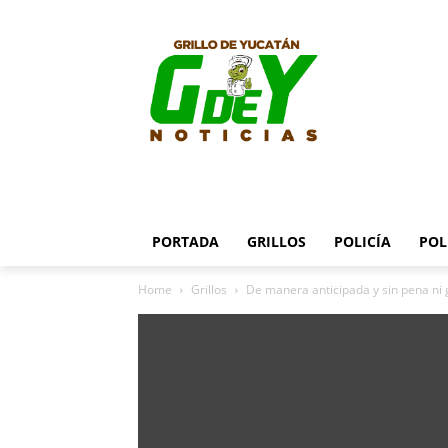
PORTADA
GRILLOS
POLICÍA
POL
Home
Grillos
De manera anticipada y sin pena ni 