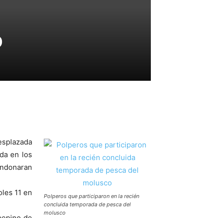
o
esplazada
da en los
andonaran
les 11 en
Polperos que participaron en la recién
concluida temporada de pesca del
molusco
pepino de