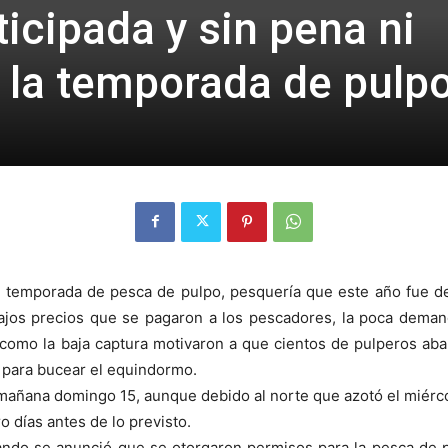
icipada y sin pena ni
a la temporada de pulp
a temporada de pesca de pulpo, pesquería que este año fue d
ajos precios que se pagaron a los pescadores, la poca deman
í como la baja captura motivaron a que cientos de pulperos ab
 para bucear el equindormo.
mañana domingo 15, aunque debido al norte que azotó el miérco
ro días antes de lo previsto.
ndo se anunció que se otorgaron permisos para la pesca de 