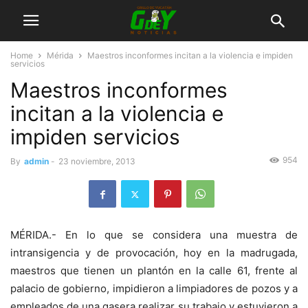
Home
Mérida
Maestros inconformes incitan a la violencia e impiden
servicios
Maestros inconformes
incitan a la violencia e
impiden servicios
954
By
admin
-
23 noviembre, 2013
MÉRIDA.- En lo que se considera una muestra de
intransigencia y de provocación, hoy en la madrugada,
maestros que tienen un plantón en la calle 61, frente al
palacio de gobierno, impidieron a limpiadores de pozos y a
empleados de una gasera realizar su trabajo y estuvieron a