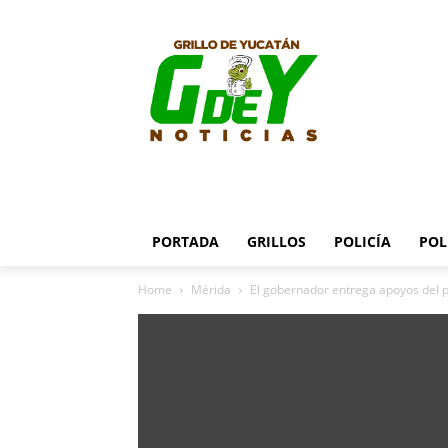
PORTADA
GRILLOS
POLICÍA
POL
Home
Mérida
El gobernador entrega apoyos del