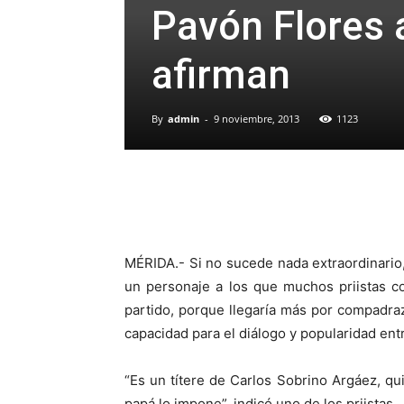
Pavón Flores a
afirman
By
admin
-
9 noviembre, 2013
1123
MÉRIDA.- Si no sucede nada extraordinario, 
un personaje a los que muchos priistas con
partido, porque llegaría más por compadra
capacidad para el diálogo y popularidad entr
“Es un títere de Carlos Sobrino Argáez, qu
papá lo impone”, indicó uno de los priistas.