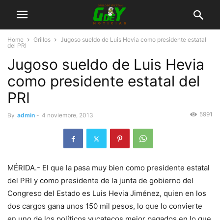
Home
Grillos
Jugoso sueldo de Luis Hevia como presidente estatal
del PRI
Jugoso sueldo de Luis Hevia
como presidente estatal del
PRI
5991
By
admin
-
4 noviembre, 2013
MÉRIDA.- El que la pasa muy bien como presidente estatal
del PRI y como presidente de la junta de gobierno del
Congreso del Estado es Luis Hevia Jiménez, quien en los
dos cargos gana unos 150 mil pesos, lo que lo convierte
en uno de los políticos yucatecos mejor pagados en lo que